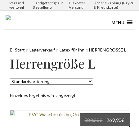
Versand
Handgefertigt auf
Diskreter
Sichere Zahlung (PayPal
weltweit
Bestellung
Versand
& Kreditkarte)
MENU
Start
Lagerverkauf
Latex für Ihn
HERRENGRÖSSE L
Herrengröße L
Einzelnes Ergebnis wird angezeigt
Ursprünglicher
Aktuel
583,20
€
269,90
€
Preis
Preis
war:
ist: