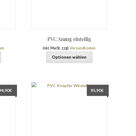
PVC Anzug einteilig
ten
inkl. MwSt.
zzgl.
Versandkosten
Optionen wählen
94,90
€
95,90
€