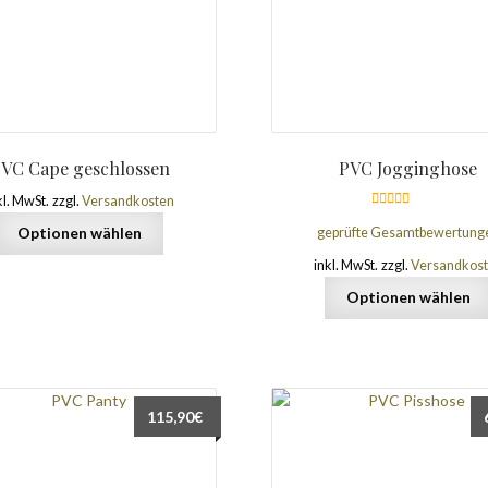
VC Cape geschlossen
PVC Jogginghose
kl. MwSt.
zzgl.
Versandkosten
Bewertet mit
Optionen wählen
geprüfte Gesamtbewertung
5.00
von 5
inkl. MwSt.
zzgl.
Versandkos
Optionen wählen
115,90
€