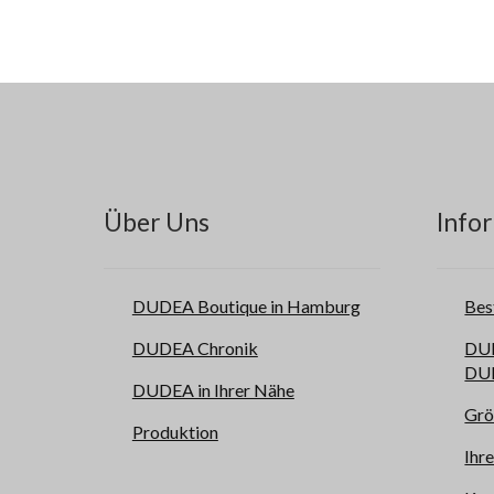
Über Uns
Infor
DUDEA Boutique in Hamburg
Bes
DUDEA Chronik
DUD
DUD
DUDEA in Ihrer Nähe
Grö
Produktion
Ihr