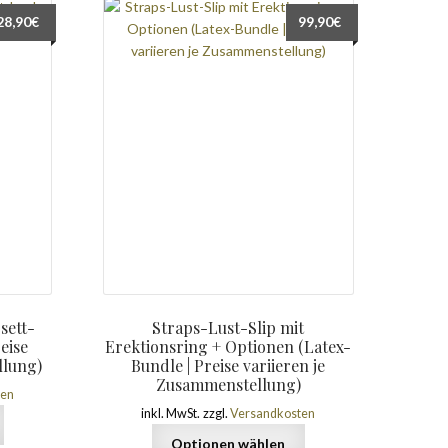
28,90
€
99,90
€
sett-
Straps-Lust-Slip mit
eise
Erektionsring + Optionen (Latex-
llung)
Bundle | Preise variieren je
Zusammenstellung)
ten
inkl. MwSt.
zzgl.
Versandkosten
Optionen wählen