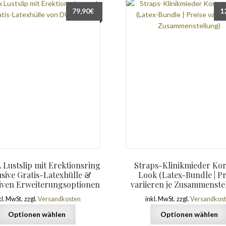
79,90
€
1
Lustslip mit Erektionsring
Straps-Klinikmieder Kor
usive Gratis-Latexhülle &
Look (Latex-Bundle | Pr
tiven Erweiterungsoptionen
variieren je Zusammenste
kl. MwSt.
zzgl.
Versandkosten
inkl. MwSt.
zzgl.
Versandkos
Optionen wählen
Optionen wählen