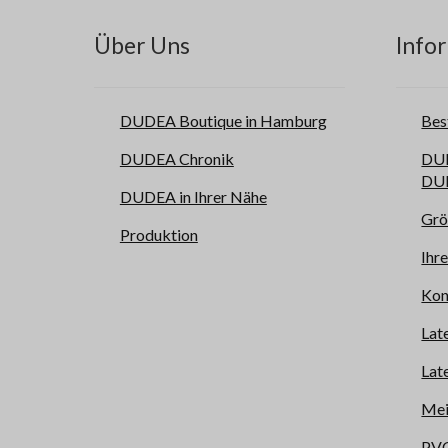
Über Uns
Infor
DUDEA Boutique in Hamburg
Bes
DUDEA Chronik
DUD
DUD
DUDEA in Ihrer Nähe
Grö
Produktion
Ihr
Kon
Lat
Lat
Mei
PVC