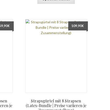
59,90
€
109,90
€
psen
Strapsgürtel mit 8 Strapsen
ieren je
(Latex-Bundle | Preise variieren je