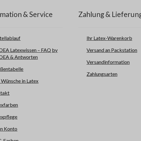
mation & Service
Zahlung & Lieferun
tellablauf
Ihr Latex-Warenkorb
EA Latexwissen – FAQ by
Versand an Packstation
EA & Antworten
Versandinformation
ßentabelle
Zahlungsarten
e Wünsche in Latex
takt
exfarben
expflege
n Konto
-Farben