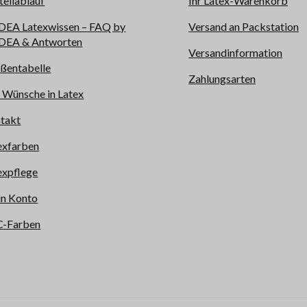
tellablauf
Ihr Latex-Warenkorb
EA Latexwissen – FAQ by
Versand an Packstation
EA & Antworten
Versandinformation
ßentabelle
Zahlungsarten
e Wünsche in Latex
takt
exfarben
expflege
n Konto
-Farben