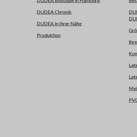
DUDEA Boutique in Hamburg
Bes
DUDEA Chronik
DUD
DUD
DUDEA in Ihrer Nähe
Grö
Produktion
Ihr
Kon
Lat
Lat
Mei
PVC