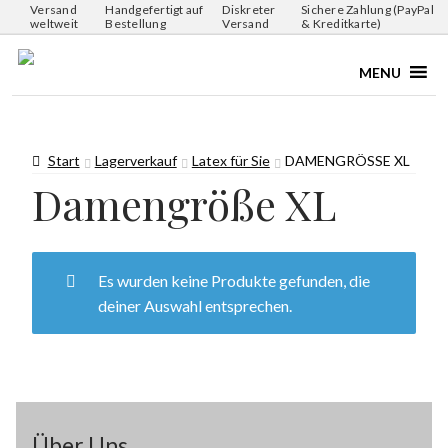
Versand
Handgefertigt auf
Diskreter
Sichere Zahlung (PayPal
weltweit
Bestellung
Versand
& Kreditkarte)
MENU
Start
Lagerverkauf
Latex für Sie
DAMENGRÖSSE XL
Damengröße XL
Es wurden keine Produkte gefunden, die
deiner Auswahl entsprechen.
Über Uns