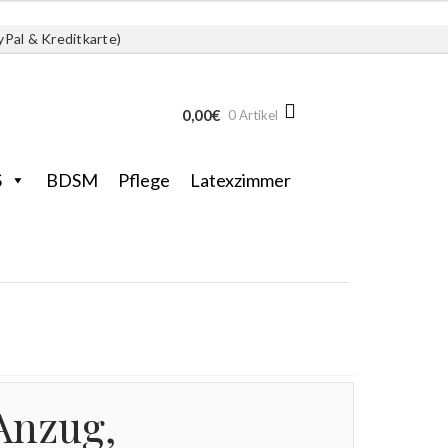
yPal & Kreditkarte)
0,00
€
0 Artikel
S
BDSM
Pflege
Latexzimmer
Anzug,