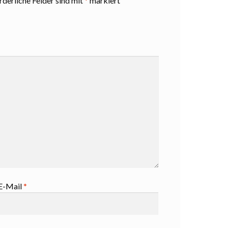
rderliche Felder sind mit
*
markiert
E-Mail
*