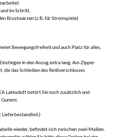
arbeitet
und im Schritt.
en Brustwarzen (z.B. für Stromspiele)
bietet Bewegungsfreiheit und auch Platz für alles,
 Einstiegen in den Anzug extra lang. Am Zipper
t, die das Schließen des Reißverschlusses
A Latexduft betört Sie noch zusätzlich und
in Gummi.
 Lieferbestandteil.)
tabelle wieder, befindet sich zwischen zwei Maßen.
notwendig, wählen Sie bitte diese Option bei der